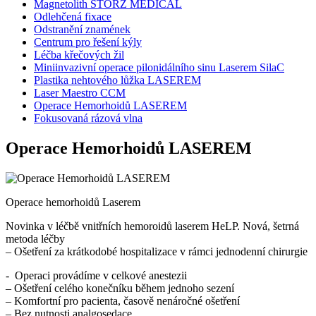
Magnetolith STORZ MEDICAL
Odlehčená fixace
Odstranění znamének
Centrum pro řešení kýly
Léčba křečových žil
Miniinvazivní operace pilonidálního sinu Laserem SilaC
Plastika nehtového lůžka LASEREM
Laser Maestro CCM
Operace Hemorhoidů LASEREM
Fokusovaná rázová vlna
Operace Hemorhoidů LASEREM
Operace hemorhoidů Laserem
Novinka v léčbě vnitřních hemoroidů laserem HeLP. Nová, šetrná
metoda léčby
– Ošetření za krátkodobé hospitalizace v rámci jednodenní chirurgie
- Operaci provádíme v celkové anestezii
– Ošetření celého konečníku během jednoho sezení
– Komfortní pro pacienta, časově nenáročné ošetření
– Bez nutnosti analgosedace