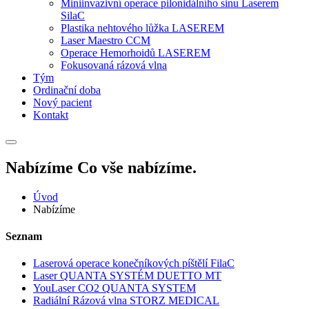
Miniinvazivní operace pilonidálního sinu Laserem
SilaC
Plastika nehtového lůžka LASEREM
Laser Maestro CCM
Operace Hemorhoidů LASEREM
Fokusovaná rázová vlna
Tým
Ordinační doba
Nový pacient
Kontakt
Nabízíme
Co vše nabízíme.
Úvod
Nabízíme
Seznam
Laserová operace konečníkových píštělí FilaC
Laser QUANTA SYSTÉM DUETTO MT
YouLaser CO2 QUANTA SYSTEM
Radiální Rázová vlna STORZ MEDICAL