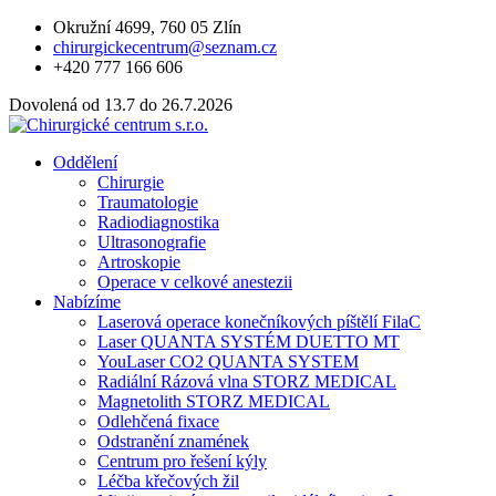
Okružní 4699, 760 05 Zlín
chirurgickecentrum@seznam.cz
+420 777 166 606
Dovolená od 13.7 do 26.7.2026
Oddělení
Chirurgie
Traumatologie
Radiodiagnostika
Ultrasonografie
Artroskopie
Operace v celkové anestezii
Nabízíme
Laserová operace konečníkových píštělí FilaC
Laser QUANTA SYSTÉM DUETTO MT
YouLaser CO2 QUANTA SYSTEM
Radiální Rázová vlna STORZ MEDICAL
Magnetolith STORZ MEDICAL
Odlehčená fixace
Odstranění znamének
Centrum pro řešení kýly
Léčba křečových žil