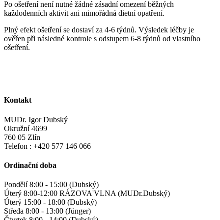
Po ošetření není nutné žádné zásadní omezení běžných
každodenních aktivit ani mimořádná dietní opatření.
Plný efekt ošetření se dostaví za 4-6 týdnů. Výsledek léčby je
ověřen při následné kontrole s odstupem 6-8 týdnů od vlastního
ošetření.
Kontakt
MUDr. Igor Dubský
Okružní 4699
760 05 Zlín
Telefon : +420 577 146 066
Ordinační doba
Pondělí
8:00 - 15:00 (Dubský)
Úterý
8:00-12:00 RÁZOVA'VLNA (MUDr.Dubský)
Úterý
15:00 - 18:00 (Dubský)
Středa
8:00 - 13:00 (Jünger)
Čtvrtek
8:00 - 14:00 (Dubský)