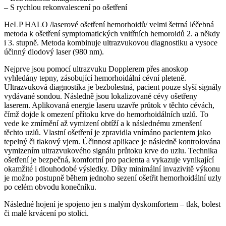
– S rychlou rekonvalescení po ošetření
HeLP HALO /laserové ošetření hemorhoidů/ velmi šetrná léčebná
metoda k ošetření symptomatických vnitřních hemoroidů 2. a někdy
i 3. stupně. Metoda kombinuje ultrazvukovou diagnostiku a vysoce
účinný diodový laser (980 nm).
Nejprve jsou pomocí ultrazvuku Dopplerem přes anoskop
vyhledány tepny, zásobující hemorhoidální cévní pleteně.
Ultrazvuková diagnostika je bezbolestná, pacient pouze slyší signály
vydávané sondou. Následně jsou lokalizované cévy ošetřeny
laserem. Aplikovaná energie laseru uzavře průtok v těchto cévách,
čímž dojde k omezení přítoku krve do hemorhoidálních uzlů. To
vede ke zmírnění až vymizení obtíží a k následnému zmenšení
těchto uzlů. Vlastní ošetření je zpravidla vnímáno pacientem jako
tepelný či tlakový vjem. Účinnost aplikace je následně kontrolována
vymizením ultrazvukového signálu průtoku krve do uzlu. Technika
ošetření je bezpečná, komfortní pro pacienta a vykazuje vynikající
okamžité i dlouhodobé výsledky. Díky minimální invazivitě výkonu
je možno postupně během jednoho sezení ošetřit hemorhoidální uzly
po celém obvodu konečníku.
Následné hojení je spojeno jen s malým dyskomfortem – tlak, bolest
či malé krvácení po stolici.